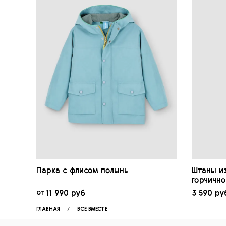
Парка c флисом полынь
Штаны из
горчично
от
11 990 руб
3 590 ру
ГЛАВНАЯ
ВСЁ ВМЕСТЕ