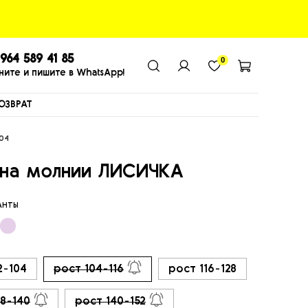
964 589 41 85
0
ните и пишите в WhatsApp!
ОЗВРАТ
04
 на молнии ЛИСИЧКА
ИАНТЫ
2-104
рост 104-116
рост 116-128
28-140
рост 140-152