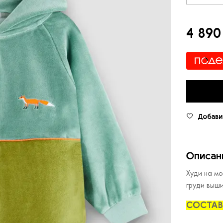
4 890
Добави
Описан
Худи на мо
груди выш
СОСТАВ