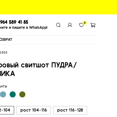
964 589 41 85
0
ните и пишите в WhatsApp!
ОЗВРАТ
0303
ровый свитшот ПУДРА/
НИКА
ИАНТЫ
2-104
рост 104-116
рост 116-128