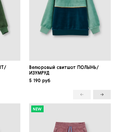
ИТ/
Велюровый свитшот ПОЛЫНЬ/
Велю
ИЗУМРУД
5 190 руб
4 190
NEW
NE