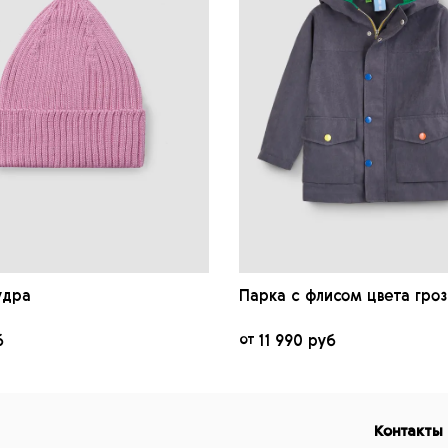
удра
Парка c флисом цвета гро
б
от
11 990 руб
Контакты