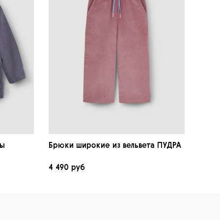
зы
Брюки широкие из вельвета ПУДРА
Лонг
4 490 руб
3 290