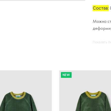
Состав:
Можно ст
деформир
Показать 
NEW