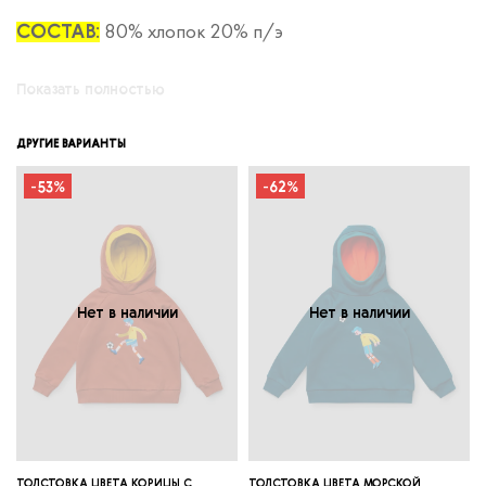
80% хлопок 20% п/э
СОСТАВ:
Показать полностью
ЗАМЕРЫ:
ДРУГИЕ ВАРИАНТЫ
80-92
-53%
-62%
92-104
104-116
116-128
Нет в наличии
Нет в наличии
128-140
140-152
ТОЛСТОВКА ЦВЕТА КОРИЦЫ С
ТОЛСТОВКА ЦВЕТА МОРСКОЙ