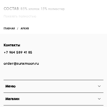
85% хлопок 15% полиэстер
СОСТАВ:
Показать полностью
Выдерживает ежедневные беспощадные стирки. Объемный
силуэт oversize
ГЛАВНАЯ
АРХИВ
Контакты
+7 964 589 41 85
order@sunxmoon.ru
Меню
Магазин