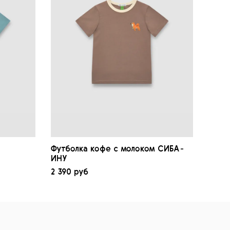
Футболка кофе с молоком СИБА-
Футб
ИНУ
2 390 руб
1 890