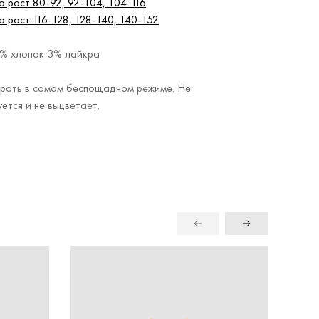
 рост 80-92, 92-104, 104-116
 рост 116-128, 128-140, 140-152
7% хлопок 3% лайкра
рать в самом беспощадном режиме. Не
тся и не выцветает.
-21