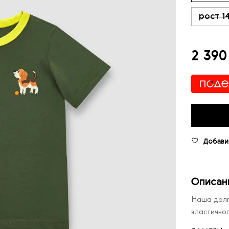
рост 1
2 390
Добави
Описан
Наша долг
эластичног