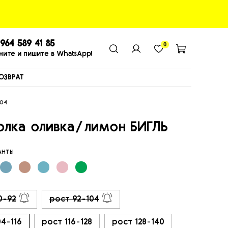
964 589 41 85
0
ните и пишите в WhatsApp!
ОЗВРАТ
104
олка оливка/лимон БИГЛЬ
ИАНТЫ
0-92
рост 92-104
04-116
рост 116-128
рост 128-140