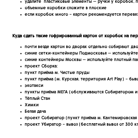
удалите пластиковые элементы — ручки у коробок, п
объемные коробки сложите в плоские
если коробок много – картон рекомендуется перевяз
Куда сдать такие гофрированный картон от коробок на пе
почти везде картон во дворах отдельно собирают дво
синие сетки-контейнеры Подмосковья — используйте
синие контейнеры Москвы — используйте плотный па
проект Сборка:
пункт приёма м. Чистые пруды
пункт приёма (м. Курская, территория Art Play) – б
экотакси
пункты приёма МЕГА (обслуживаются Собиратором и
Тёплый Стан
Химки
Белая дача
проект Собиратор (пункт приёма м. Кантемировская 
проект Убиратор – вывоз (бесплатный вывоз от 300 кг