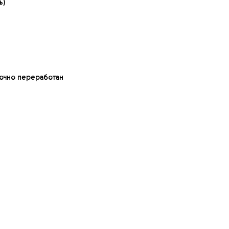
ь)
 точно переработан