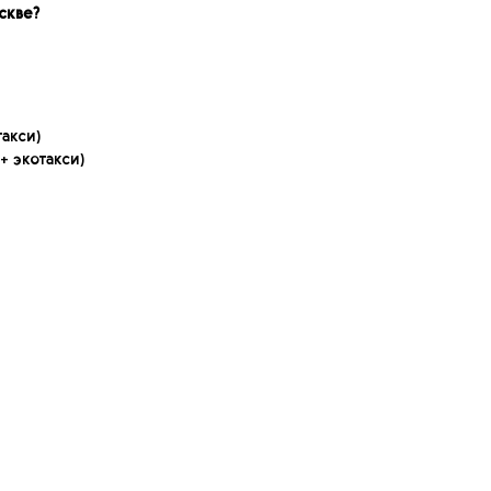
скве?
такси)
+ экотакси)